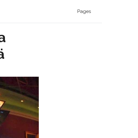
Pages
a
ä