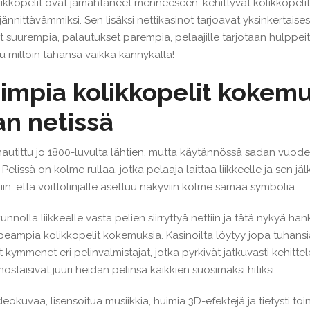
ikkopelit ovat jämähtäneet menneeseen, kehittyvät kolikkopelit 
 jännittävämmiksi. Sen lisäksi nettikasinot tarjoavat yksinkertais
t suurempia, palautukset parempia, pelaajille tarjotaan hulppei
 milloin tahansa vaikka kännykällä!
impia kolikkopelit kokemu
an netissä
nautittu jo 1800-luvulta lähtien, mutta käytännössä sadan vuoden
Pelissä on kolme rullaa, jotka pelaaja laittaa liikkeelle ja sen j
iin, että voittolinjalle asettuu näkyviin kolme samaa symbolia.
kunnolla liikkeelle vasta pelien siirryttyä nettiin ja tätä nykyä ha
ampia kolikkopelit kokemuksia. Kasinoilta löytyy jopa tuhansia 
 kymmenet eri pelinvalmistajat, jotka pyrkivät jatkuvasti kehitt
nostaisivat juuri heidän pelinsä kaikkien suosimaksi hitiksi.
deokuvaa, lisensoitua musiikkia, huimia 3D-efektejä ja tietysti to