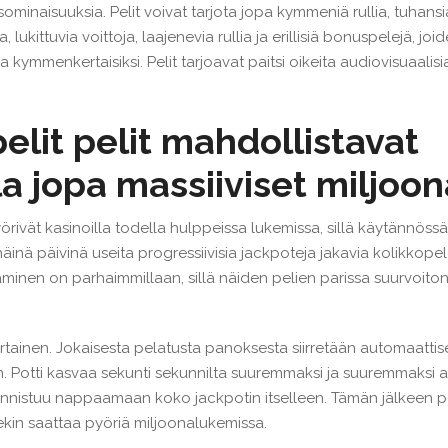
ominaisuuksia. Pelit voivat tarjota jopa kymmeniä rullia, tuhansia
, lukittuvia voittoja, laajenevia rullia ja erillisiä bonuspelejä, jo
a kymmenkertaisiksi. Pelit tarjoavat paitsi oikeita audiovisuaalis
elit pelit mahdollistavat
la jopa massiiviset miljoon
rivät kasinoilla todella hulppeissa lukemissa, sillä käytännöss
näinä päivinä useita progressiivisia jackpoteja jakavia kolikkopel
aminen on parhaimmillaan, sillä näiden pelien parissa suurvoito
tainen. Jokaisesta pelatusta panoksesta siirretään automaattises
n. Potti kasvaa sekunti sekunnilta suuremmaksi ja suuremmaksi a
nnistuu nappaamaan koko jackpotin itselleen. Tämän jälkeen p
ekin saattaa pyöriä miljoonalukemissa.