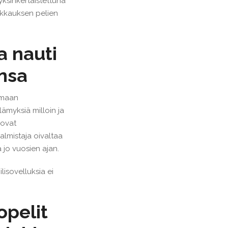
yksinkertaistettuna
ikkauksen pelien
a nauti
ansa
timaan
lämyksiä milloin ja
 ovat
almistaja oivaltaa
 jo vuosien ajan.
ilisovelluksia ei
opelit