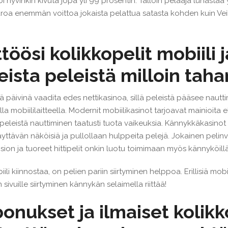
i hyvinkin kivuta jopa yli 99 prosentin. Tällöin pelaaja lunastaa 
oa enemmän voittoa jokaista pelattua satasta kohden kuin Ve
töösi kolikkopelit mobiili j
ista peleistä milloin tah
ä päivinä vaadita edes nettikasinoa, sillä peleistä pääsee naut
la mobiililaitteella. Modernit mobiilikasinot tarjoavat mainioita e
 peleistä nauttiminen taatusti tuota vaikeuksia. Kännykkäkasinot
yttävän näköisiä ja pullollaan hulppeita pelejä. Jokainen pelinv
on ja tuoreet hittipelit onkin luotu toimimaan myös kännyköillä
ili kiinnostaa, on pelien pariin siirtyminen helppoa. Erillisiä mobi
 sivuille siirtyminen kännykän selaimella riittää!
onukset ja ilmaiset kolikk