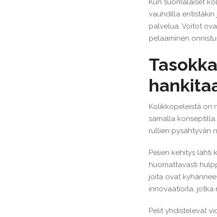
Kun suomalaiset kol
vauhdilla entistäkin
palvelua. Voitot ova
pelaaminen onnistuu
Tasokka
hankita
Kolikkopeleistä on 
samalla konseptilla. 
rullien pysähtyvän n
Pelien kehitys lähti 
huomattavasti hulppe
joita ovat kyhänneet
innovaatioita, jotka 
Pelit yhdistelevät vi